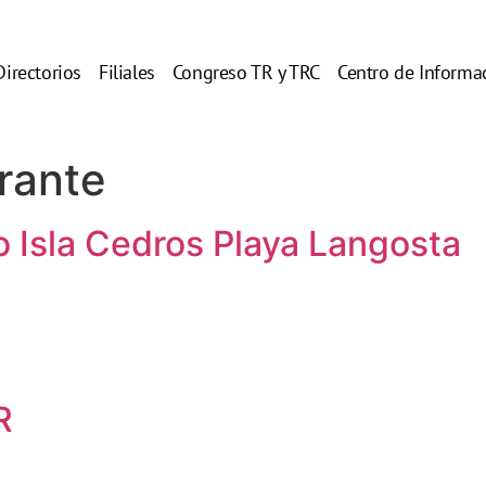
Directorios
Filiales
Congreso TR y TRC
Centro de Informa
rante
o Isla Cedros Playa Langosta
R