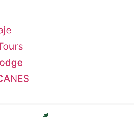
aje
Tours
Lodge
CANES